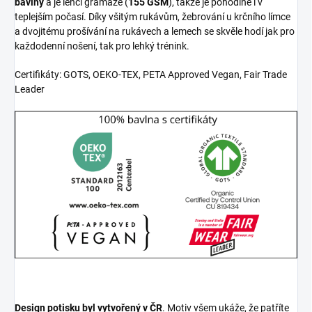
bavlny
a je lehčí gramáže (
155 GSM
), takže je pohodlné i v
teplejším počasí. Díky všitým rukávům, žebrování u krčního límce
a dvojitému prošívání na rukávech a lemech se skvěle hodí jak pro
každodenní nošení, tak pro lehký trénink.
Certifikáty: GOTS, OEKO-TEX, PETA Approved Vegan, Fair Trade
Leader
Design potisku byl vytvořený v ČR
. Motiv všem ukáže, že patříte