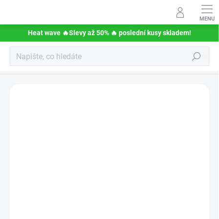
Přejít
na
obsah
Heat wave 🔥Slevy až 50% 🔥 poslední kusy skladem!
Hledat
BoxingBombs kolekce
Podrobnosti hodnocení
Neohodnoceno
TIP