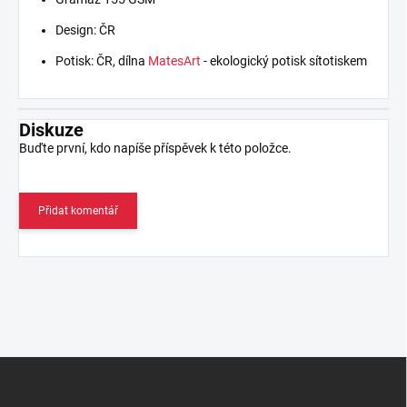
Design: ČR
Potisk: ČR, dílna
MatesArt
- ekologický potisk sítotiskem
Diskuze
Buďte první, kdo napíše příspěvek k této položce.
Přidat komentář
Z
á
p