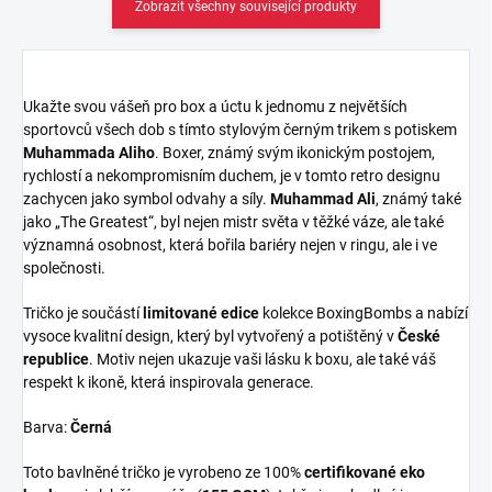
Zobrazit všechny související produkty
Ukažte svou vášeň pro box a úctu k jednomu z největších
sportovců všech dob s tímto stylovým černým trikem s potiskem
Muhammada Aliho
. Boxer, známý svým ikonickým postojem,
rychlostí a nekompromisním duchem, je v tomto retro designu
zachycen jako symbol odvahy a síly.
Muhammad Ali
, známý také
jako „The Greatest“, byl nejen mistr světa v těžké váze, ale také
významná osobnost, která bořila bariéry nejen v ringu, ale i ve
společnosti.
Tričko je součástí
limitované edice
kolekce BoxingBombs a nabízí
vysoce kvalitní design, který byl vytvořený a potištěný v
České
republice
. Motiv nejen ukazuje vaši lásku k boxu, ale také váš
respekt k ikoně, která inspirovala generace.
Barva:
Černá
Toto bavlněné tričko je vyrobeno ze 100%
certifikované eko