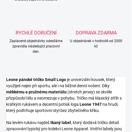
RYCHLÉ DORUČENÍ
DOPRAVA ZDARMA
Zaplacené objednávky odesíláme
U objednávek v hodnotě od 2000
zpravidla následující pracovní
kč
den.
Leone pánské tričko Small Logo
je univerzální kousek, který
využiješ nejen při sportu, ale i na běžné denní nošení. Díky
měkkému a pružnému materiálu
(stretch jersey) se skvěle
přizpůsobí tělu a neomezuje v pohybu. Tričko má klasický střih s
krátkým rukávem a decentní potisk loga
Leone 1947
na hrudi,
který podtrhuje sportovní styl bez zbytečného křiku.
Na levém rukávu najdeš
tkaný label
, který dodává tričku detail
zpracování typický pro kolekci Leone Apparel. Vnitřní labely jsou