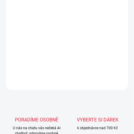
−
+
Přidat do košíku
Pohodlné, jednoduché a stylové, přesně takové je pánské tričko
Leone Small Logo. Díky strečovému materiálu se přizpůsobí
každému pohybu, ať jsi v gymu nebo ve volném čase.
Minimalistické logo na hrudi dodává sportovní eleganci, která tě
nezklame v žádné situaci.
DETAILNÍ INFORMACE
ZEPTAT SE
PORADÍME OSOBNĚ
VYBERTE SI DÁREK
U nás na chatu vás nečeká AI
k objednávce nad 700 Kč
chatbot, odpovíme osobně