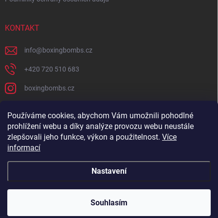
KONTAKT
info
@
boxingbombs.cz
+420 720 510 683
boxingbombs.cz
Používáme cookies, abychom Vám umožnili pohodlné
PŘIJÍMÁME ONLINE PLATBY
prohlížení webu a díky analýze provozu webu neustále
zlepšovali jeho funkce, výkon a použitelnost.
Více
informací
Nastavení
Copyright 2026
Boxingbombs.cz
. Všechna práva vyhrazena.
Souhlasím
Vytvořil Shoptet