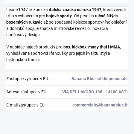
Leone 1947 je ikonická
italská značka od roku 1947
, která vévodí
trhu s vybavením pro
bojové sporty
. Od prvních
ručně šitých
boxerských rukavic
až po současné kolekce sportovního oblečení
a doplňků spojuje značka mistrovské řemeslo, inovaci a
nadčasový design.
V nabídce najdeš produkty pro
box, kickbox, muay thai i MMA
,
vyhledávané sportovci i fanoušky pro jejich kvalitu, styl a
historickou tradici.
Zástupce výrobce v EU
:
Banana Blue srl Unipersonale
Adresa zástupce v EU
:
VIA DEL LAVORO 138 - 14100 ASTI
E-mail zástupce v EU
:
commerciale@bananablue.it