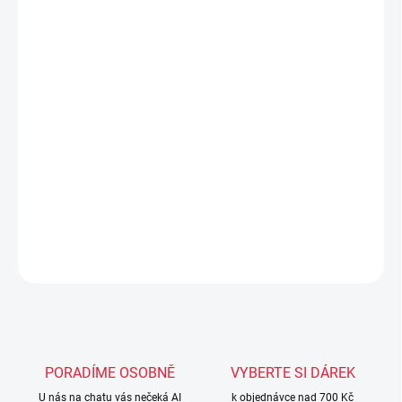
MOŽNOSTI DORUČENÍ
−
+
Přidat do košíku
Boxerské rukavice
Leone Primal Instinct
jsou navrženy pro
každodenní trénink i intenzivní práci na pytli
. Odolný materiál,
pevné polstrování a praktické zapínání na suchý zip zaručují
jistotu, ochranu i komfort při každém úderu.
DETAILNÍ INFORMACE
ZEPTAT SE
PORADÍME OSOBNĚ
VYBERTE SI DÁREK
U nás na chatu vás nečeká AI
k objednávce nad 700 Kč