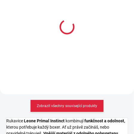
SKLADEM
SKLADEM
(3 KS)
(1 KS)
Závěsný posilovací
Posilovač rukou a paží -
systém
speed arm machine
267 Kč
5 100 Kč
Do košíku
Do košíku
Zobrazit všechny související produkty
Rukavice
Leone Primal Instinct
kombinují
funkčnost a odolnost,
kterou potřebuje každý boxer. Ať už právě začínáš, nebo
pravidelně trénuješ.
Vnější materiál z odolného polyuretanu