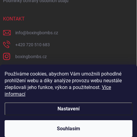
Podmínky ochrany osobních údajů
KONTAKT
info
@
boxingbombs.cz
+420 720 510 683
boxingbombs.cz
Používáme cookies, abychom Vám umožnili pohodlné
PŘIJÍMÁME ONLINE PLATBY
prohlížení webu a díky analýze provozu webu neustále
zlepšovali jeho funkce, výkon a použitelnost.
Více
informací
Nastavení
Copyright 2026
Boxingbombs.cz
. Všechna práva vyhrazena.
Souhlasím
Vytvořil Shoptet