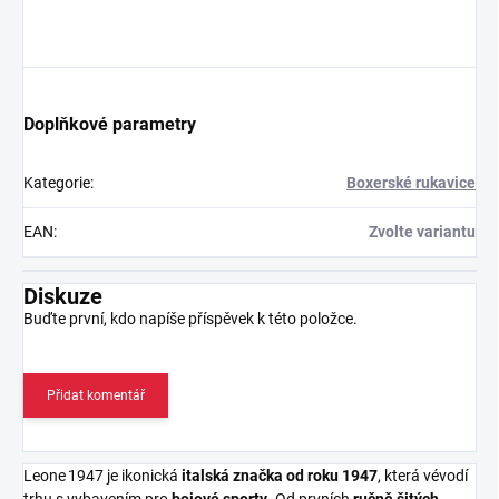
Doplňkové parametry
Kategorie
:
Boxerské rukavice
EAN
:
Zvolte variantu
Diskuze
Buďte první, kdo napíše příspěvek k této položce.
Přidat komentář
Leone 1947 je ikonická
italská značka od roku 1947
, která vévodí
trhu s vybavením pro
bojové sporty
. Od prvních
ručně šitých