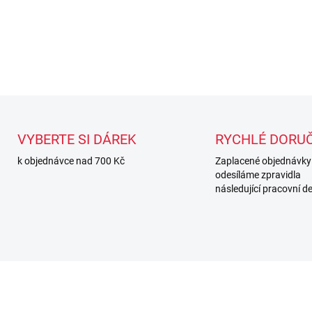
nebo lapách!
DETAILNÍ INFORMACE
VYBERTE SI DÁREK
RYCHLÉ DORUČ
k objednávce nad 700 Kč
Zaplacené objednávky
odesíláme zpravidla
následující pracovní d