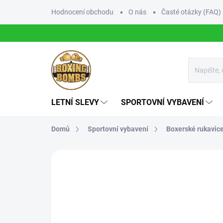
Přejít
Hodnocení obchodu
O nás
Časté otázky (FAQ)
na
obsah
LETNÍ SLEVY
SPORTOVNÍ VYBAVENÍ
Domů
Sportovní vybavení
Boxerské rukavic
1 hodnocení
Podrobnosti hodnocení
Z
NOVINKA