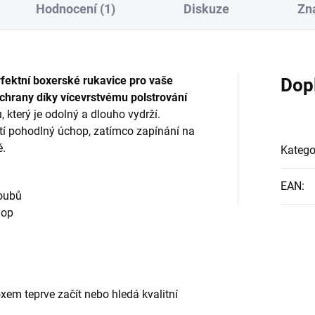
Hodnocení (1)
Diskuze
Zn
fektní boxerské rukavice pro vaše
Dop
chrany díky vícevrstvému polstrování
který je odolný a dlouho vydrží.
stí pohodlný úchop, zatímco zapínání na
é.
Katego
EAN
:
loubů
hop
xem teprve začít nebo hledá kvalitní