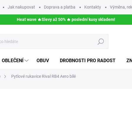
Jak nakupovat
Doprava a platba
Kontakty
Výměna, rek
Heat wave 🔥Slevy až 50% 🔥 poslední kusy skladem!
Hledat
OBLEČENÍ
OBUV
DROBNOSTI PRO RADOST
Z
e
Pytlové rukavice Rival RB4 Aero bílé
NAČKA:
RIVAL
1 490 Kč
Měrná
ZVOLTE VARIANTU
cena: