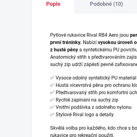
Popis
Podobné (10)
Pytlové rukavice Rival RB4 Aero jsou
per
první tréninky.
Nabízí
vysokou úroveň o
z husté pěny
a syntetickému PU povrchu, 
Anatomický střih s předtvarováním zaji
suchý zip udrží zápěstí pevně zafixovan
✅ Vysoce odolný syntetický PU materiál
✅ Hustá vícevrstvá pěna pro ochranu k
✅ Předtvarovaný střih pro komfortní úc
✅ Rychlé zapínání na suchý zip
✅ Vnitřní podšívka z odolného nylonu
✅ Stylové Rival logo a detaily
Skvělá volba pro každého, kdo chce s bo
rukavice pro rekreační použití.