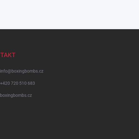
TAKT
info
@
boxingbombs.cz
+420 720 510 683
boxingbombs.cz