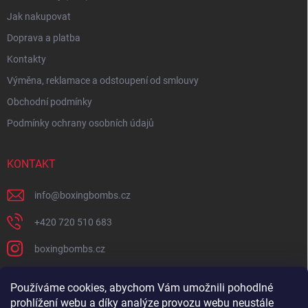
Jak nakupovat
Doprava a platba
Kontakty
Výměna, reklamace a odstoupení od smlouvy
Obchodní podmínky
Podmínky ochrany osobních údajů
KONTAKT
info
@
boxingbombs.cz
+420 720 510 683
boxingbombs.cz
Používáme cookies, abychom Vám umožnili pohodlné
PŘIJÍMÁME ONLINE PLATBY
prohlížení webu a díky analýze provozu webu neustále