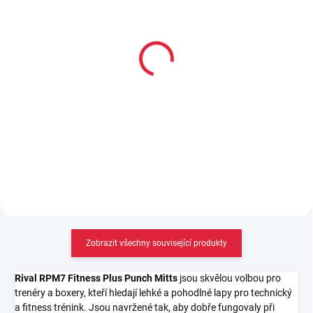
MOMENTÁLNĚ NEDOSTUPNÉ
SKLADEM
(2 KS)
Agility kruhový žebřík
Závěsný posilovací
890 Kč
systém
267 Kč
Detail
Do košíku
Zobrazit všechny související produkty
Rival RPM7 Fitness Plus Punch Mitts
jsou skvělou volbou pro
trenéry a boxery, kteří hledají lehké a pohodlné lapy pro technický
a fitness trénink. Jsou navržené tak, aby dobře fungovaly při