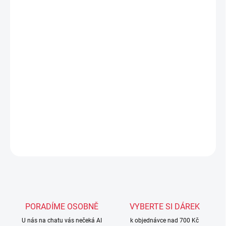
MOŽNOSTI
DORUČENÍ
−
+
Přidat do košíku
Lapy Rival RPM7 Fitness Plus jsou ideální pro lehčí až středně
intenzivní trénink, fitness box a nácvik techniky. Nabízí pohodlné
držení, dobré tlumení a nízkou hmotnost, takže zvládneš víc kol
bez zbytečné zátěže na ruce.
DETAILNÍ INFORMACE
ZEPTAT SE
PORADÍME OSOBNĚ
VYBERTE SI DÁREK
U nás na chatu vás nečeká AI
k objednávce nad 700 Kč