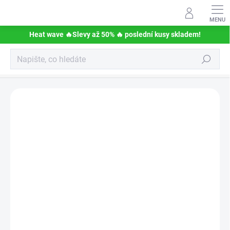
Přejít
na
obsah
Heat wave 🔥Slevy až 50% 🔥 poslední kusy skladem!
Hledat
Lapy
Podrobnosti hodnocení
Neohodnoceno
ZNAČKA:
RIVAL