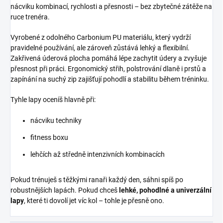
nácviku kombinací, rychlosti a přesnosti – bez zbytečné zátěže na
ruce trenéra.
Vyrobené z odolného Carbonium PU materiálu, který vydrží
pravidelné používání, ale zároveň zůstává lehký a flexibilní.
Zakřivená úderová plocha pomáhá lépe zachytit údery a zvyšuje
přesnost při práci. Ergonomický střih, polstrování dlaně i prstů a
zapínání na suchý zip zajišťují pohodlí a stabilitu během tréninku.
Tyhle lapy oceníš hlavně při:
nácviku techniky
fitness boxu
lehčích až středně intenzivních kombinacích
Pokud trénuješ s těžkými ranaři každý den, sáhni spíš po
robustnějších lapách. Pokud chceš
lehké, pohodlné a univerzální
lapy
, které ti dovolí jet víc kol – tohle je přesně ono.