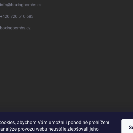
info
@
boxingbombs.cz
+420 720 510 683
boxingbombs.cz
ookies, abychom Vám umožnili pohodlné prohlížení
S
 analýze provozu webu neustále zlepšovali jeho