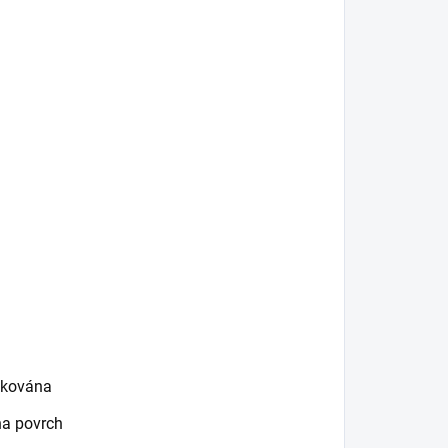
likována
na povrch