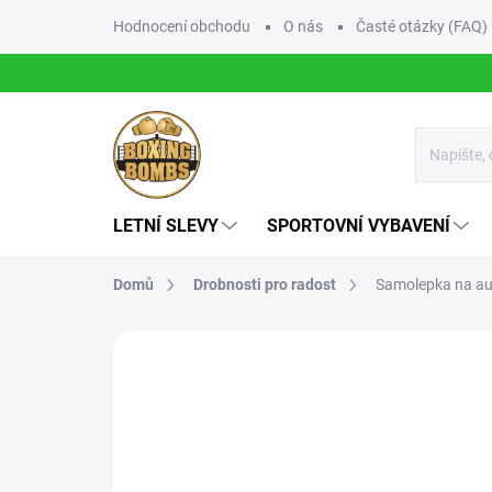
Přejít
Hodnocení obchodu
O nás
Časté otázky (FAQ)
na
obsah
LETNÍ SLEVY
SPORTOVNÍ VYBAVENÍ
Domů
Drobnosti pro radost
Samolepka na au
Neohodnoceno
Podrobnosti hodnoce
3 + 1