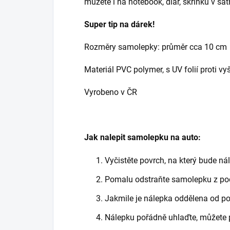
můžete i na notebook, diář, skříňku v šatn
Super tip na dárek!
Rozměry samolepky: průměr cca 10 cm
Materiál PVC polymer, s UV folií proti vy
Vyrobeno v ČR
Jak nalepit samolepku na auto:
Vyčistěte povrch, na který bude n
Pomalu odstraňte samolepku z pod
Jakmile je nálepka oddělena od pod
Nálepku pořádně uhlaďte, můžete po