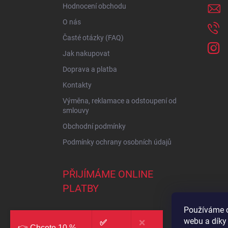
í
Hodnocení obchodu
O nás
Časté otázky (FAQ)
Jak nakupovat
Doprava a platba
Kontakty
Výměna, reklamace a odstoupení od
smlouvy
Obchodní podmínky
Podmínky ochrany osobních údajů
PŘIJÍMÁME ONLINE
PLATBY
Používáme c
webu a díky
✅
❌
👉 Chcete 10 %