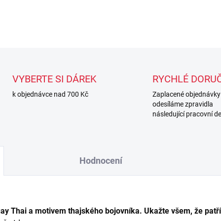
DETAILNÍ INFORMACE
VYBERTE SI DÁREK
RYCHLÉ DORUČ
k objednávce nad 700 Kč
Zaplacené objednávky
odesíláme zpravidla
následující pracovní d
Hodnocení
 Thai a motivem thajského bojovníka. Ukažte všem, že patřít