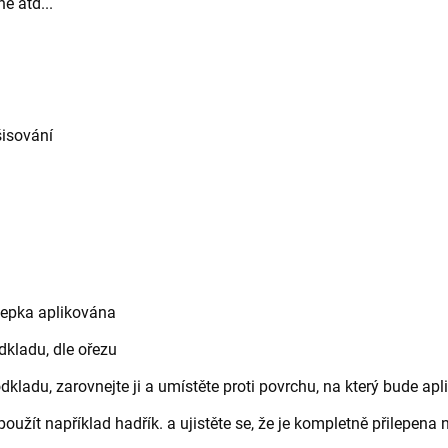
ě atd...
šisování
álepka aplikována
kladu, dle ořezu
kladu, zarovnejte ji a umístěte proti povrchu, na který bude ap
užít například hadřík. a ujistěte se, že je kompletně přilepena 