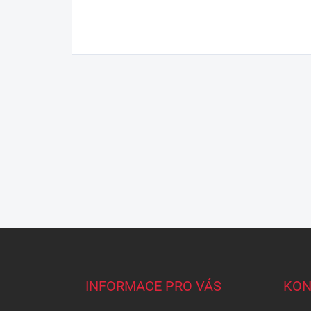
Z
á
p
a
INFORMACE PRO VÁS
KON
t