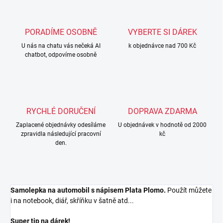
PORADÍME OSOBNĚ
VYBERTE SI DÁREK
U nás na chatu vás nečeká AI
k objednávce nad 700 Kč
chatbot, odpovíme osobně
RYCHLÉ DORUČENÍ
DOPRAVA ZDARMA
Zaplacené objednávky odesíláme
U objednávek v hodnotě od 2000
zpravidla následující pracovní
kč
den.
Samolepka na automobil s nápisem Plata Plomo.
Použít můžete
i na notebook, diář, skříňku v šatně atd...
Super tip na dárek!