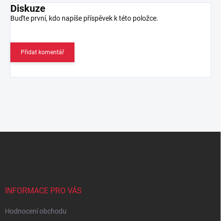
Diskuze
Buďte první, kdo napíše příspěvek k této položce.
Přidat komentář
Z
á
p
a
t
í
INFORMACE PRO VÁS
Hodnocení obchodu