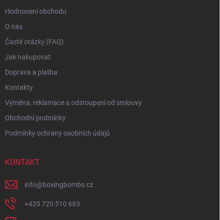
y
Hodnocení obchodu
v
ý
O nás
p
i
Časté otázky (FAQ)
s
Jak nakupovat
u
Doprava a platba
Kontakty
Výměna, reklamace a odstoupení od smlouvy
Obchodní podmínky
Podmínky ochrany osobních údajů
KONTAKT
info
@
boxingbombs.cz
+420 720 510 683