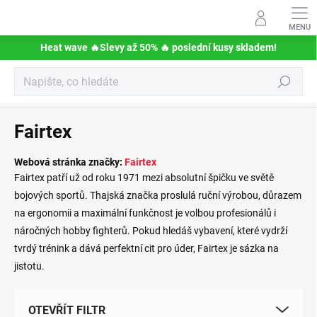
Přejít
na
obsah
Heat wave 🔥Slevy až 50% 🔥 poslední kusy skladem!
Hledat
Prodávané značky
Fairtex
Webová stránka značky:
Fairtex
Fairtex patří už od roku 1971 mezi absolutní špičku ve světě
bojových sportů. Thajská značka proslulá ruční výrobou, důrazem
na ergonomii a maximální funkčnost je volbou profesionálů i
náročných hobby fighterů. Pokud hledáš vybavení, které vydrží
tvrdý trénink a dává perfektní cit pro úder, Fairtex je sázka na
jistotu.
OTEVŘÍT FILTR