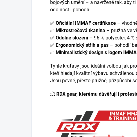
bojových umění – a navržené tak, aby t
odolnost i pohodlí.
✅
Oficiální IMMAF certifikace
– vhodné 
✅
Mikrostrečová tkanina
– pružná ve v
✅
Odolné složení
– 96 % polyester, 4 %
✅
Ergonomický střih a pas
– pohodlí b
✅
Minimalistický design s logem IMM
Tyhle kraťasy jsou ideální volbou jak pro 
kteří hledají kvalitní výbavu schválenou
Jsou pevné, přesto pružné, přizpůsobí s
💥
RDX gear, kterému důvěřují i profesi