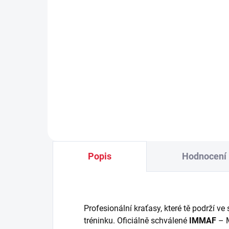
(2 KS)
RD
RDX MMA kraťasy T15
spo
267 Kč
29
Detail
Popis
Hodnocení 
Profesionální kraťasy, které tě podrží ve
tréninku. Oficiálně schválené
IMMAF
– M