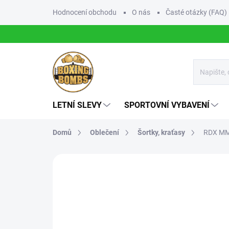
Přejít
Hodnocení obchodu
O nás
Časté otázky (FAQ)
na
obsah
LETNÍ SLEVY
SPORTOVNÍ VYBAVENÍ
Domů
Oblečení
Šortky, kraťasy
RDX MM
1 hodnocení
Podrobnosti hodnocení
Z