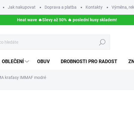
Jak nakupovat
Doprava a platba
Kontakty
Výměna, rek
Heat wave 🔥Slevy až 50% 🔥 poslední kusy skladem!
Hledat
OBLEČENÍ
OBUV
DROBNOSTI PRO RADOST
Z
A kraťasy IMMAF modré
NAČKA:
RDX SPORTS
1 200 Kč
1 050
Měrná
ZVOLTE VARIANTU
cena:
BARVA