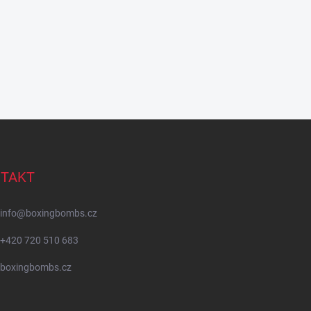
TAKT
info
@
boxingbombs.cz
+420 720 510 683
boxingbombs.cz