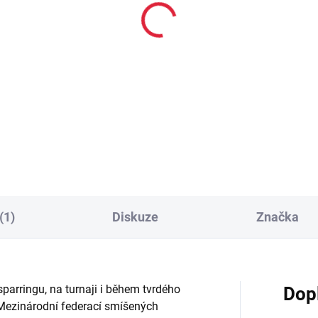
MOMENTÁLNĚ NEDOSTUPNÉ
SKL
(>
X MMA kraťasy T16 se
RDX MMA Rukavice R
dní vrstvou
T6 Plus Červené
7 Kč
872 Kč
Detail
Detai
(1)
Diskuze
Značka
 sparringu, na turnaji i během tvrdého
Dop
ezinárodní federací smíšených