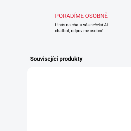
PORADÍME OSOBNĚ
U nás na chatu vás nečeká AI
chatbot, odpovíme osobně
Související produkty
VÝPRODEJ
VÝPRO
SKLADEM