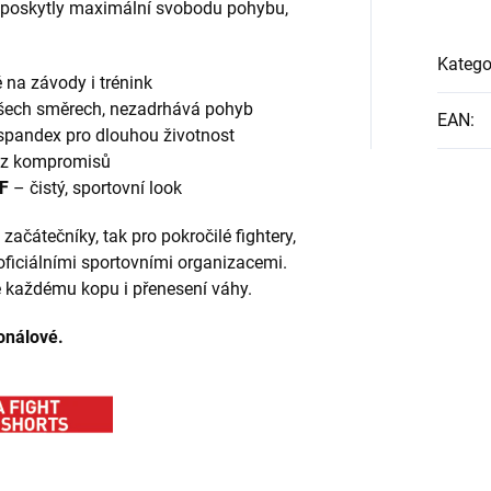
i poskytly maximální svobodu pohybu,
Katego
na závody i trénink
šech směrech, nezadrhává pohyb
EAN
:
 spandex pro dlouhou životnost
ez kompromisů
AF
– čistý, sportovní look
začátečníky, tak pro pokročilé fightery,
 oficiálními sportovními organizacemi.
e každému kopu i přenesení váhy.
onálové.