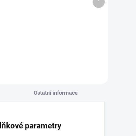
ADEM
(>3 KS)
produkt
3 KS)
RDX MMA Rukavice Aura
ex
Plus černo-zlatá
570 Kč
Detail
l
Ostatní informace
lňkové parametry