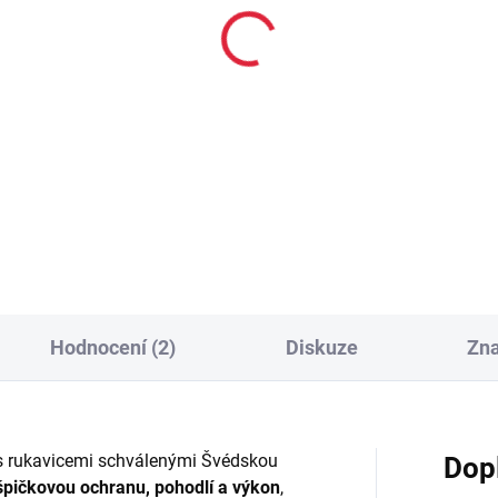
SKLADEM
SKL
(>3 KS)
(>
X MMA Rukavice Aura
RDX Boxerské bandáž
s černo-zlatá
4.5m
0 Kč
440 Kč
Detail
Detai
Hodnocení (2)
Diskuze
Zn
s rukavicemi schválenými Švédskou
Dop
špičkovou ochranu, pohodlí a výkon
,