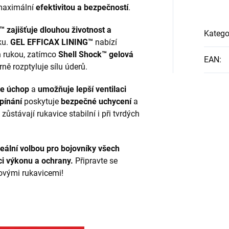
maximální
efektivitou a bezpečností
.
 zajišťuje dlouhou životnost a
Katego
ku.
GEL EFFICAX LINING™
nabízí
h rukou, zatímco
Shell Shock™ gelová
EAN
:
ně rozptyluje sílu úderů.
je úchop
a
umožňuje lepší ventilaci
pínání
poskytuje
bezpečné uchycení
a
ůstávají rukavice stabilní i při tvrdých
deální volbou pro bojovníky všech
i výkonu a ochrany.
Připravte se
kovými rukavicemi!