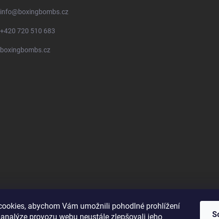
info
@
boxingbombs.cz
+420 720 510 683
boxingbombs.cz
ookies, abychom Vám umožnili pohodlné prohlížení
S
 analýze provozu webu neustále zlepšovali jeho