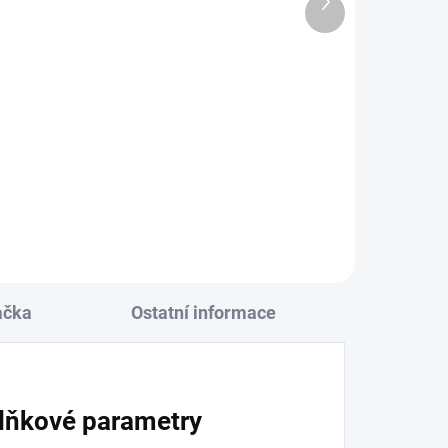
Další
ADEM
SKLADEM
3 KS)
produkt
(>3 KS)
e
RDX MMA kraťasy
IMMAF červené
1 050 Kč
l
Detail
ačka
Ostatní informace
lňkové parametry