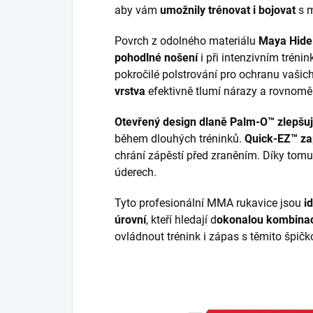
aby vám
umožnily trénovat i bojovat
s 
Povrch z odolného materiálu
Maya Hide™
pohodlné nošení
i při intenzivním trénin
pokročilé polstrování pro ochranu vašic
vrstva
efektivně tlumí nárazy a rovnoměr
Otevřený design dlaně Palm-O™
zlepšu
během dlouhých tréninků.
Quick-EZ™ za
chrání zápěstí před zraněním. Díky tomu z
úderech.
Tyto profesionální MMA rukavice jsou
i
úrovní
, kteří hledají d
okonalou kombinac
ovládnout trénink i zápas s těmito špič