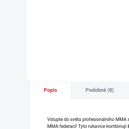
SKLADEM
(1 KS)
RD
RDX Boxerské rukavice
Plu
F15 NOIR
57
1 090 Kč
Detail
Popis
Podobné (8)
Vstupte do světa profesionálního MMA 
MMA federací! Tyto rukavice kombinují