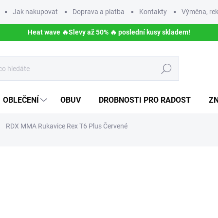
Jak nakupovat
Doprava a platba
Kontakty
Výměna, rek
Heat wave 🔥Slevy až 50% 🔥 poslední kusy skladem!
Hledat
OBLEČENÍ
OBUV
DROBNOSTI PRO RADOST
Z
RDX MMA Rukavice Rex T6 Plus Červené
NAČKA:
RDX SPORTS
1 090 Kč
872 
Měrná
ZVOLTE VARIANTU
cena: