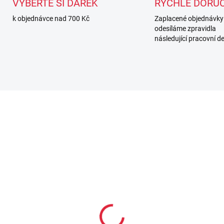
VYBERTE SI DÁREK
RYCHLÉ DORUČ
k objednávce nad 700 Kč
Zaplacené objednávky
odesíláme zpravidla
následující pracovní d
SKL
SKLADEM
(
(3 KS)
AB Straps - závěsná