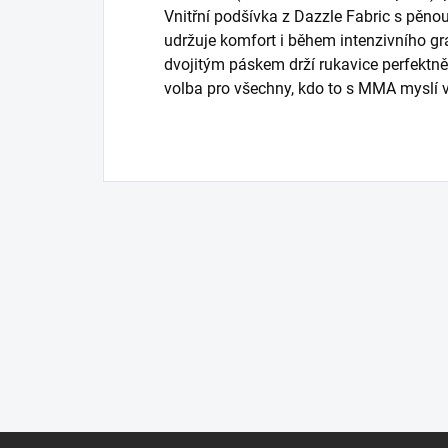
Vnitřní podšívka z Dazzle Fabric s pěn
udržuje komfort i během intenzivního g
dvojitým páskem drží rukavice perfektně n
volba pro všechny, kdo to s MMA myslí 
Z