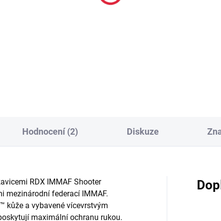
věsný posilovací
madla pro posilování
stém
břišních svalů
7 Kč
270 Kč
Do košíku
Do košíku
Hodnocení (2)
Diskuze
Zn
 rukavicemi RDX IMMAF Shooter
Dop
mi mezinárodní federací IMMAF.
e™ kůže a vybavené vícevrstvým
oskytují maximální ochranu rukou.