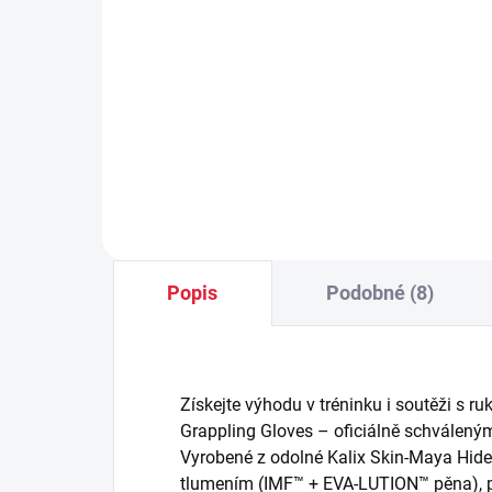
Zá
501,50 Kč
sy
26
Do košíku
Popis
Podobné (8)
Získejte výhodu v tréninku i soutěži s
Grappling Gloves – oficiálně schválený
Vyrobené z odolné Kalix Skin-Maya Hid
tlumením (IMF™ + EVA-LUTION™ pěna), p