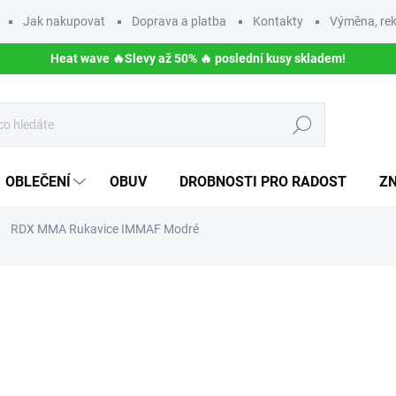
Jak nakupovat
Doprava a platba
Kontakty
Výměna, rek
Heat wave 🔥Slevy až 50% 🔥 poslední kusy skladem!
Hledat
OBLEČENÍ
OBUV
DROBNOSTI PRO RADOST
Z
RDX MMA Rukavice IMMAF Modré
NAČKA:
RDX SPORTS
1 290 Kč
Měrná
ZVOLTE VARIANTU
cena:
VELIKOST