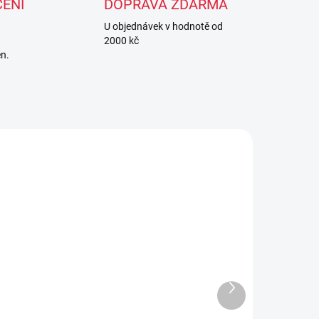
ENÍ
DOPRAVA ZDARMA
U objednávek v hodnotě od
2000 kč
en.
ADEM
Další
SKLADEM
1 KS)
produkt
(1 KS)