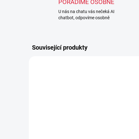
PORADÍME OSOBNĚ
U nás na chatu vás nečeká AI
chatbot, odpovíme osobně
Související produkty
TIP
TIP
SKLADEM
(>3 KS)
Posilovač předloktí