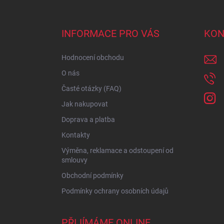
á
p
a
INFORMACE PRO VÁS
KON
t
í
Hodnocení obchodu
O nás
Časté otázky (FAQ)
Jak nakupovat
Doprava a platba
Kontakty
Výměna, reklamace a odstoupení od
smlouvy
Obchodní podmínky
Podmínky ochrany osobních údajů
PŘIJÍMÁME ONLINE