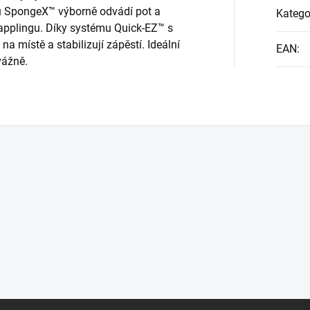
ou SpongeX™ výborně odvádí pot a
Katego
rapplingu. Díky systému Quick-EZ™ s
a místě a stabilizují zápěstí. Ideální
EAN
:
vážně.