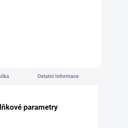
Posilovač rukou a paží -
speed arm machine
5 100 Kč
Do košíku
ačka
Ostatní informace
lňkové parametry