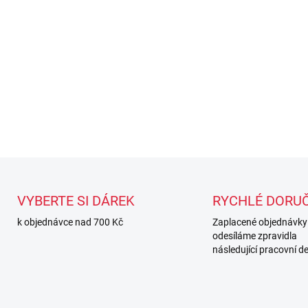
Právě teď k nákupu rukavi
(Bandáže jsou přiřazené u p
variantu, napište do pozná
právo přiložit jakékoli 4.5 
DETAILNÍ INFORMACE
VYBERTE SI DÁREK
RYCHLÉ DORUČ
k objednávce nad 700 Kč
Zaplacené objednávky
odesíláme zpravidla
následující pracovní d