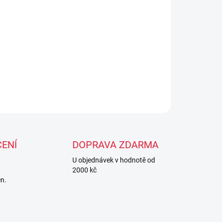
c boxerské bandáže 4.5m ZDARMA.
roduktu, pokud preferujete jinou barevnou
mky a pokusíme se vyhovět. Vyhrazujeme si
m bandáže dle aktuální dostupnosti!)
ZEPTAT SE
ENÍ
DOPRAVA ZDARMA
U objednávek v hodnotě od
2000 kč
en.