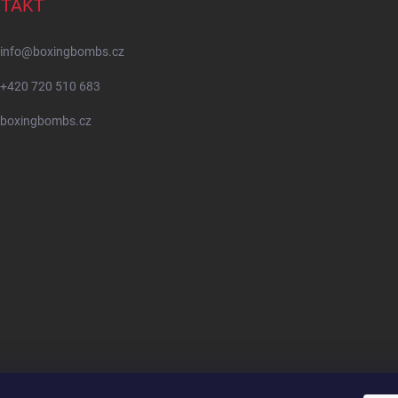
TAKT
info
@
boxingbombs.cz
+420 720 510 683
boxingbombs.cz