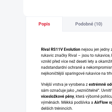
Popis
Podobné (10)
Rival RS11V Evolution
nejsou jen jedny 
rukavic značky Rival – jsou to rukavice, 
vznikl před více než deseti lety a okamži
nadstandardní ochraně a nekompromisní
nejikoničtější sparingové rukavice na trh
Vnější vrstva je vyrobena z
extrémně od
sám označuje jako „nezničitelné“. Uvnit
vícesložkové pěny
, která výborně pohlc
výměnách. Měkká podšívka a
AirFlow 
delších trénincích.