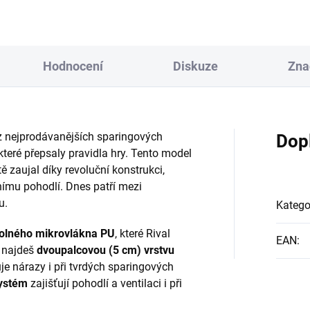
Hodnocení
Diskuze
Zna
z nejprodávanějších sparingových
Dop
které přepsaly pravidla hry. Tento model
tě zaujal díky revoluční konstrukci,
mu pohodlí. Dnes patří mezi
u.
Katego
olného mikrovlákna PU
, které Rival
EAN
:
ř najdeš
dvoupalcovou (5 cm) vrstvu
uje nárazy i při tvrdých sparingových
systém
zajišťují pohodlí a ventilaci i při