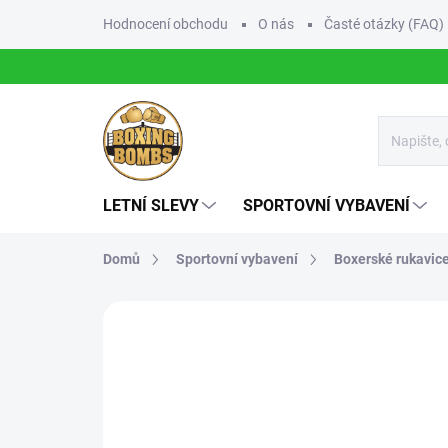
Přejít
Hodnocení obchodu
O nás
Časté otázky (FAQ)
na
obsah
LETNÍ SLEVY
SPORTOVNÍ VYBAVENÍ
Domů
Sportovní vybavení
Boxerské rukavic
Neohodnoceno
Podrobnosti hodnoce