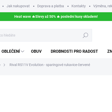
Jak nakupovat
Doprava a platba
Kontakty
Výměna, rek
Heat wave 🔥Slevy až 50% 🔥 poslední kusy skladem!
Hledat
OBLEČENÍ
OBUV
DROBNOSTI PRO RADOST
Z
e
Rival RS11V Evolution - sparingové rukavice-červené
ní
ZNAČKA:
RIVAL
5 590 Kč
Měrná
ZVOLTE VARIANTU
cena:
VELIKOST